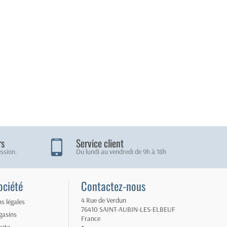
rs
Service client
ssion.
Du lundi au vendredi de 9h à 18h
ociété
Contactez-nous
4 Rue de Verdun
s légales
76410 SAINT-AUBIN-LES-ELBEUF
gasins
France