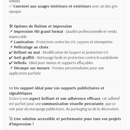
velleda
✅
Convient aux usages intérieurs et extérieurs
avec un dos gris
opaque
🛠
Options de finition et impression
📌
Impression HD grand format
: Qualité professionnelle et rendu
impeccable
📌
Lamination
: Protection contre les UV, rayures et intempéries
📌
Pelliculage au choix
:
✔️
Brillant ou mat
: Modification de l’aspect et protection UV
✔️
Anti-graffiti
: Nettoyage facile et protection contre le vandalisme
✔️
Velleda
: Idéal pour menus et supports effaçables
📌
Découpe sur mesure
: Formes personnalisées pour une
application parfaite
📜
Un support idéal pour vos supports publicitaires et
signalétiques
Grâce à son
aspect brillant et son adhérence efficace
, cet adhésif
est parfait pour une
communication visuelle percutante
, que ce
soit pour du marquage publicitaire, du packaging ou de la décoration.
🚀
Une solution accessible et performante pour tous vos projets
d’impression !