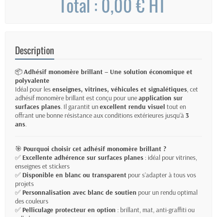
Total : 0,00 € HT
Description
📦
Adhésif monomère brillant – Une solution économique et
polyvalente
Idéal pour les
enseignes, vitrines, véhicules et signalétiques
, cet
adhésif monomère brillant est conçu pour une
application sur
surfaces planes
. Il garantit un
excellent rendu visuel
tout en
offrant une bonne résistance aux conditions extérieures jusqu’à
3
ans
.
🎯
Pourquoi choisir cet adhésif monomère brillant ?
✅
Excellente adhérence sur surfaces planes
: idéal pour vitrines,
enseignes et stickers
✅
Disponible en blanc ou transparent
pour s’adapter à tous vos
projets
✅
Personnalisation avec blanc de soutien
pour un rendu optimal
des couleurs
✅
Pelliculage protecteur en option
: brillant, mat, anti-graffiti ou