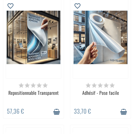
favorite_border
favorite_border
Repositionnable Transparent
Adhésif - Pose facile
57,36 €
33,70 €