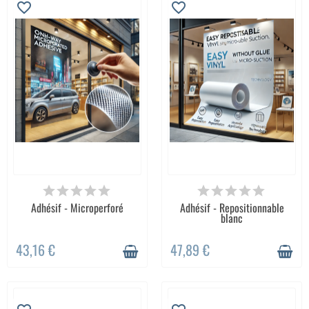
favorite_border
favorite_border
Adhésif - Microperforé
Adhésif - Repositionnable
blanc
43,16 €
47,89 €