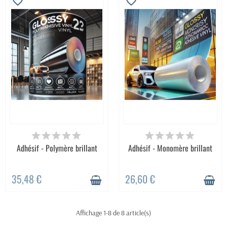
favorite_border
favorite_border
Adhésif - Polymère brillant
Adhésif - Monomère brillant
35,48 €
26,60 €
Affichage 1-8 de 8 article(s)